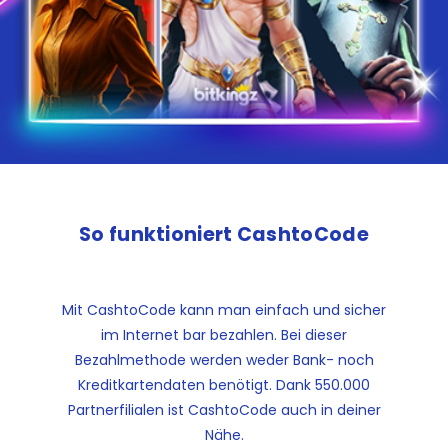
So funktioniert CashtoCode
Mit CashtoCode kann man einfach und sicher
im Internet bar bezahlen. Bei dieser
Bezahlmethode werden weder Bank- noch
Kreditkartendaten benötigt. Dank 550.000
Partnerfilialen ist CashtoCode auch in deiner
Nähe.