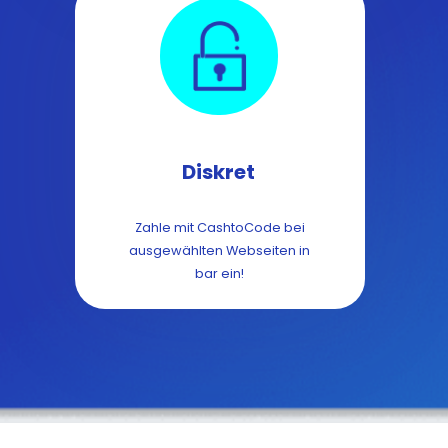
Diskret
Zahle mit CashtoCode bei
ausgewählten Webseiten in
bar ein!